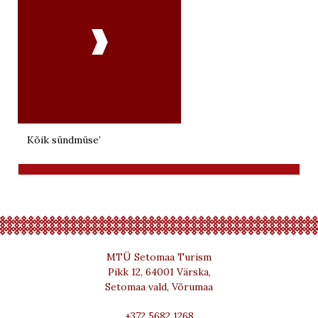

Kõik sündmüse’
MTÜ Setomaa Turism
Pikk 12, 64001 Värska,
Setomaa vald, Võrumaa
+372 5682 1268