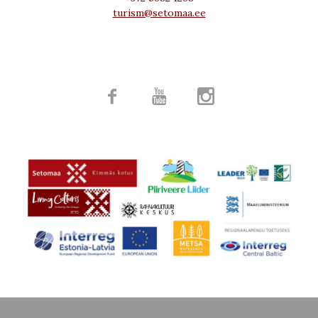
turism@setomaa.ee


