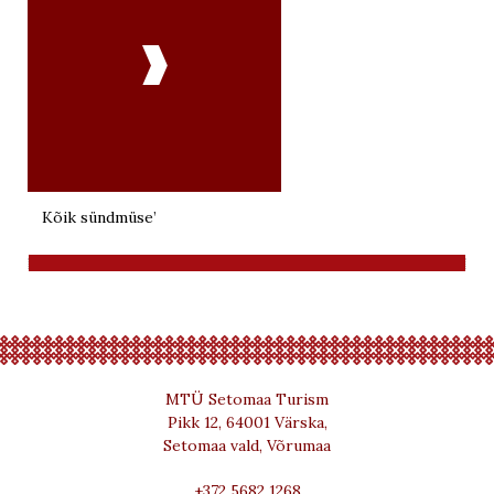

Kõik sündmüse’
MTÜ Setomaa Turism
Pikk 12, 64001 Värska,
Setomaa vald, Võrumaa
+372 5682 1268