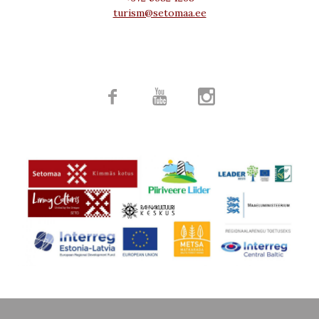
turism@setomaa.ee


