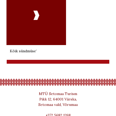

Kõik sündmüse’
MTÜ Setomaa Turism
Pikk 12, 64001 Värska,
Setomaa vald, Võrumaa
+372 5682 1268