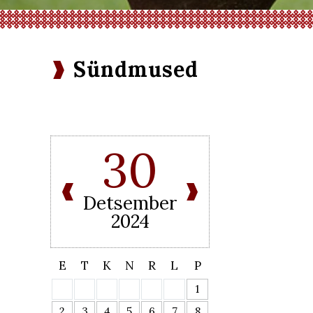
Sündmused
30
Detsember
2024
E
T
K
N
R
L
P
1
2
3
4
5
6
7
8