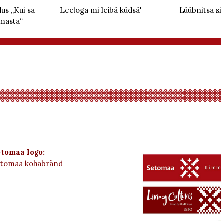
us „Kui sa
Leeloga mi leibä küdsä'
Lüübnitsa si
masta“
tomaa logo:
etomaa kohabränd