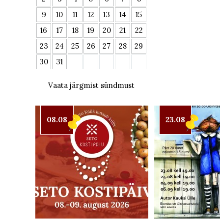
9
10
11
12
13
14
15
16
17
18
19
20
21
22
23
24
25
26
27
28
29
30
31
Vaata järgmist sündmust
08.08
23.08