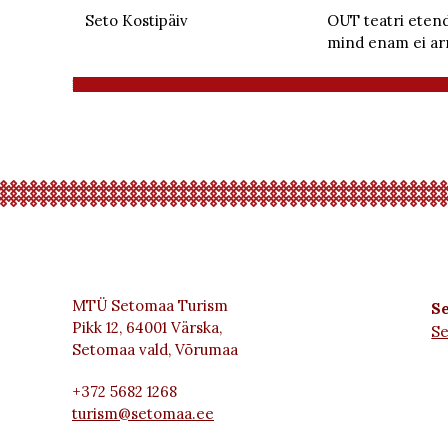
Seto Kostipäiv
OUT teatri etend
mind enam ei ar
MTÜ Setomaa Turism
Se
Pikk 12, 64001 Värska,
S
Setomaa vald, Võrumaa
+372 5682 1268
turism@setomaa.ee