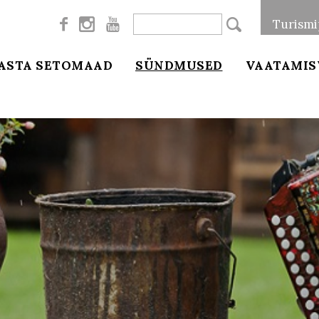



Turismi
ASTA SETOMAAD
SÜNDMUSED
VAATAMIS