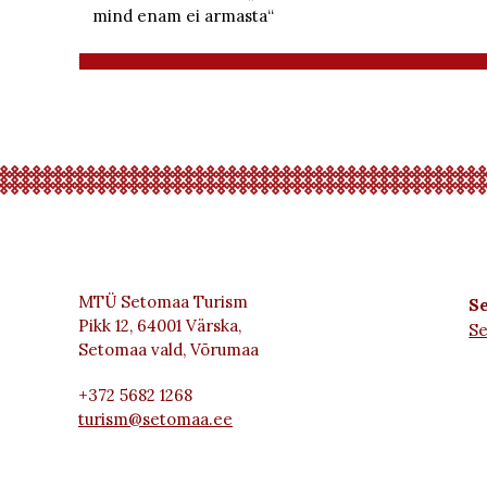
mind enam ei armasta“
MTÜ Setomaa Turism
Se
Pikk 12, 64001 Värska,
S
Setomaa vald, Võrumaa
+372 5682 1268
turism@setomaa.ee