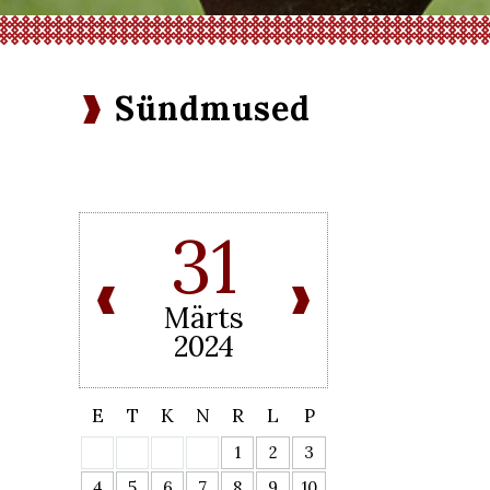
Sündmused
31
Märts
2024
E
T
K
N
R
L
P
1
2
3
4
5
6
7
8
9
10