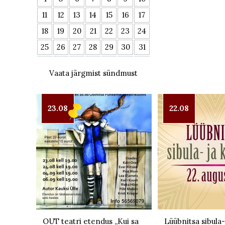
11
12
13
14
15
16
17
18
19
20
21
22
23
24
25
26
27
28
29
30
31
Vaata järgmist sündmust
23.08
22.08
OUT teatri etendus „Kui sa
Lüübnitsa sibula-