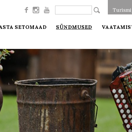



Turismi
ASTA SETOMAAD
SÜNDMUSED
VAATAMIS