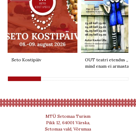
Seto Kostipäiv
OUT teatri etendus „Kui 
mind enam ei armasta“
MTÜ Setomaa Turism
Pikk 12, 64001 Värska,
Setomaa vald, Võrumaa