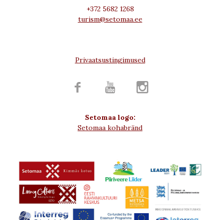
+372 5682 1268
turism@setomaa.ee
Privaatsustingimused



Setomaa logo:
Setomaa kohabränd