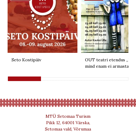
Seto Kostipäiv
OUT teatri etendus „Kui 
mind enam ei armasta“
MTÜ Setomaa Turism
Pikk 12, 64001 Värska,
Setomaa vald, Võrumaa