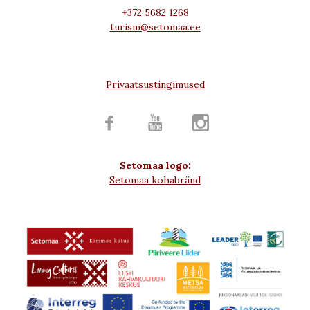
+372 5682 1268
turism@setomaa.ee
Privaatsustingimused



Setomaa logo:
Setomaa kohabränd