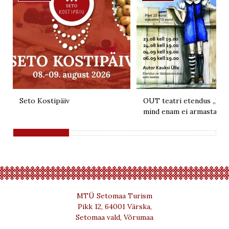
Seto Kostipäiv
OUT teatri etendus „Kui 
mind enam ei armasta“
MTÜ Setomaa Turism
Pikk 12, 64001 Värska,
Setomaa vald, Võrumaa