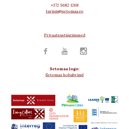
+372 5682 1268
turism@setomaa.ee
Privaatsustingimused



Setomaa logo:
Setomaa kohabränd