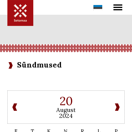
Sündmused
20
August
2024
E
T
K
N
R
L
P