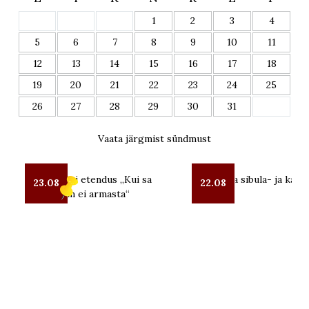
1
2
3
4
5
6
7
8
9
10
11
12
13
14
15
16
17
18
19
20
21
22
23
24
25
26
27
28
29
30
31
Vaata järgmist sündmust
OUT teatri etendus „Kui sa
Lüübnitsa sibula- ja kalal
23.08
22.08
mind enam ei armasta“