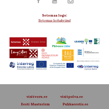



Setomaa logo:
Setomaa kohabränd
visitvoru.ee
visitpolva.ee
Eesti Maaturism
Puhkaeestis.ee