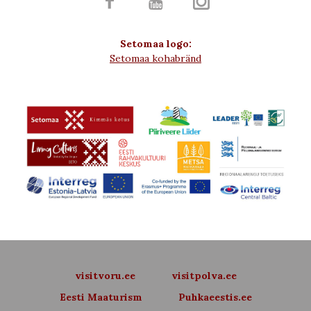



Setomaa logo:
Setomaa kohabränd
visitvoru.ee
visitpolva.ee
Eesti Maaturism
Puhkaeestis.ee