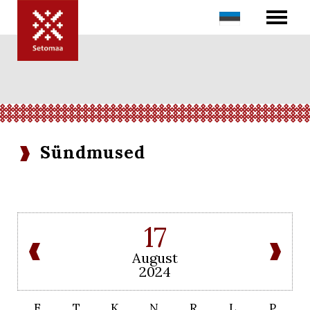
Sündmused
17
August
2024
E
T
K
N
R
L
P