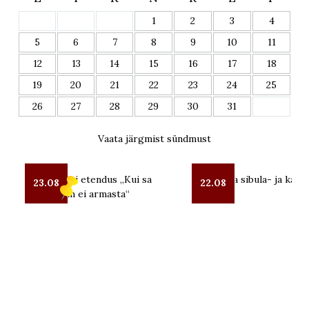
1
2
3
4
5
6
7
8
9
10
11
12
13
14
15
16
17
18
19
20
21
22
23
24
25
26
27
28
29
30
31
Vaata järgmist sündmust
OUT teatri etendus „Kui sa
Lüübnitsa sibula- ja kalal
23.08
22.08
mind enam ei armasta“