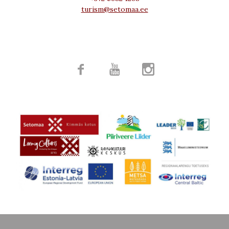
turism@setomaa.ee


