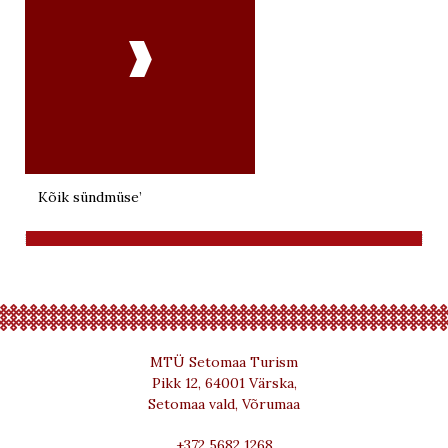

Kõik sündmüse’
MTÜ Setomaa Turism
Pikk 12, 64001 Värska,
Setomaa vald, Võrumaa
+372 5682 1268