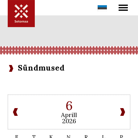
Sündmused
6
Aprill
2026
E
T
K
N
R
L
P