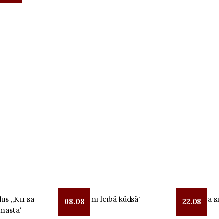
us „Kui sa
Leeloga mi leibä küdsä'
Lüübnitsa si
08.08
22.08
masta“