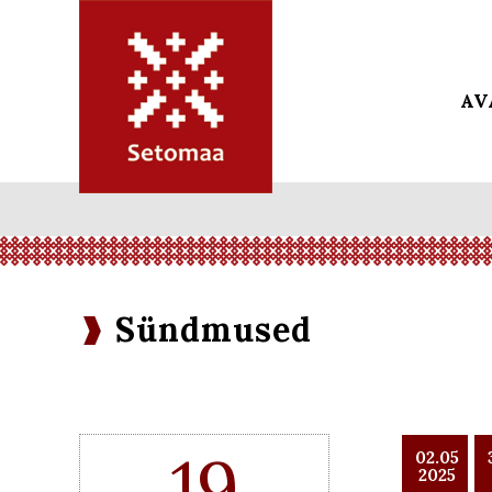
AV
Sündmused
19
02.05
2025