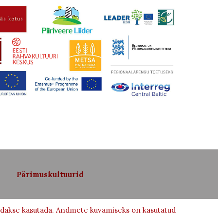
Pärimuskultuurid
võidakse kasutada. Andmete kuvamiseks on kasutatud