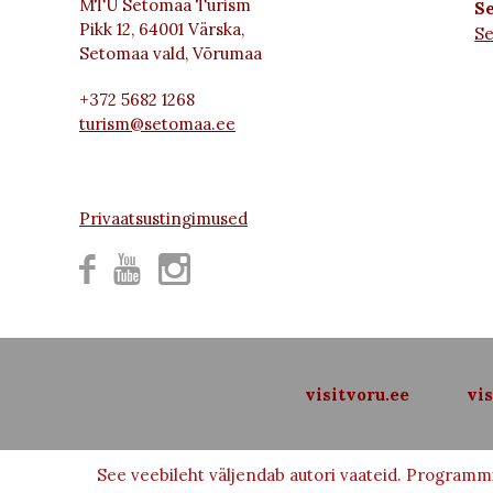
MTÜ Setomaa Turism
Se
Pikk 12, 64001 Värska,
S
Setomaa vald, Võrumaa
+372 5682 1268
turism@setomaa.ee
Privaatsustingimused



visitvoru.ee
vis
See veebileht väljendab autori vaateid. Programmi