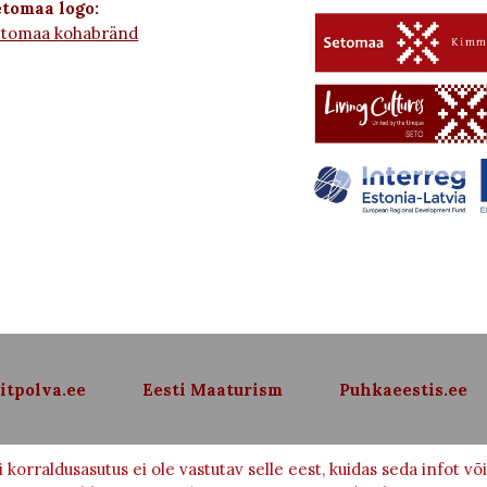
tomaa logo:
etomaa kohabränd
itpolva.ee
Eesti Maaturism
Puhkaeestis.ee
 korraldusasutus ei ole vastutav selle eest, kuidas seda infot 