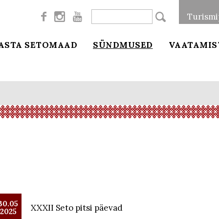



Turismi
ASTA SETOMAAD
SÜNDMUSED
VAATAMIS
30.05
XXXII Seto pitsi päevad
2025