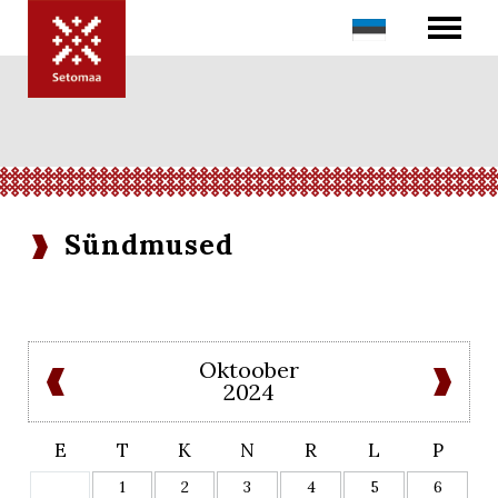
Sündmused
Oktoober
2024
E
T
K
N
R
L
P
1
2
3
4
5
6