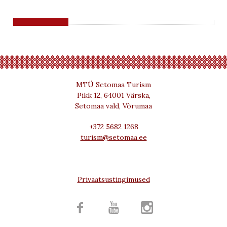
MTÜ Setomaa Turism
Pikk 12, 64001 Värska,
Setomaa vald, Võrumaa
+372 5682 1268
turism@setomaa.ee
Privaatsustingimused


