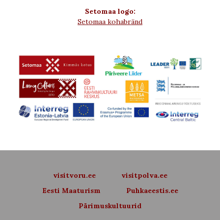
Setomaa logo:
Setomaa kohabränd
visitvoru.ee
visitpolva.ee
Eesti Maaturism
Puhkaeestis.ee
Pärimuskultuurid