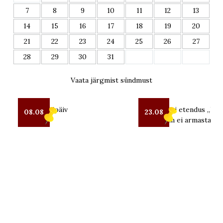
7
8
9
10
11
12
13
14
15
16
17
18
19
20
21
22
23
24
25
26
27
28
29
30
31
Vaata järgmist sündmust
Seto Kostipäiv
OUT teatri etendus „Kui 
08.08
23.08
mind enam ei armasta“