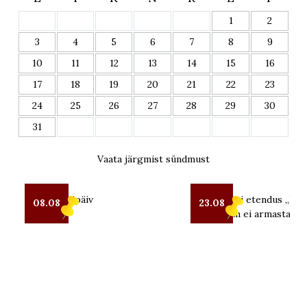
1
2
3
4
5
6
7
8
9
10
11
12
13
14
15
16
17
18
19
20
21
22
23
24
25
26
27
28
29
30
31
Vaata järgmist sündmust
Seto Kostipäiv
OUT teatri etendus „Kui 
08.08
23.08
mind enam ei armasta“