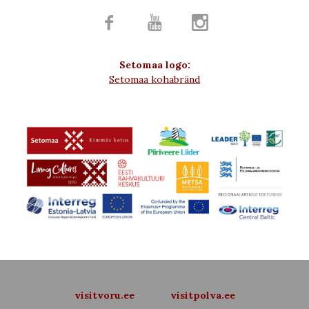



Setomaa logo:
Setomaa kohabränd
visitvoru.ee
visitpolva.ee