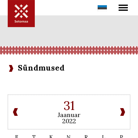
Sündmused
31
Jaanuar
2022
E
T
K
N
R
L
P