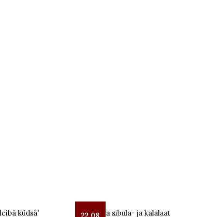
leibä küdsä'
Lüübnitsa sibula- ja kalalaat
22.08