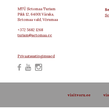
MTÜ Setomaa Turism
Se
Pikk 12, 64001 Värska,
S
Setomaa vald, Võrumaa
+372 5682 1268
turism@setomaa.ee
Privaatsustingimused



visitvoru.ee
vis