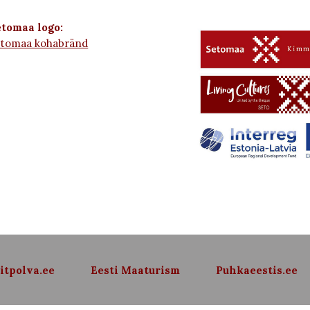
tomaa logo:
etomaa kohabränd
itpolva.ee
Eesti Maaturism
Puhkaeestis.ee