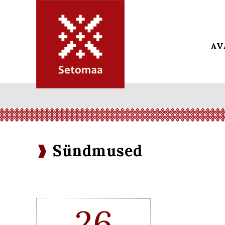
AV
Sündmused
26