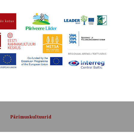
Pärimuskultuurid