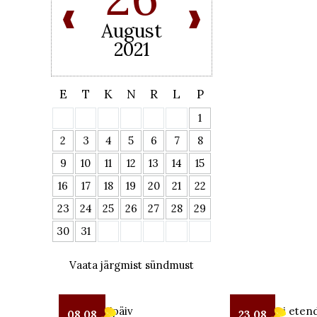
August
2021
E
T
K
N
R
L
P
1
2
3
4
5
6
7
8
9
10
11
12
13
14
15
16
17
18
19
20
21
22
23
24
25
26
27
28
29
30
31
Vaata järgmist sündmust
Seto Kostipäiv
OUT teatri etend
08.08
23.08