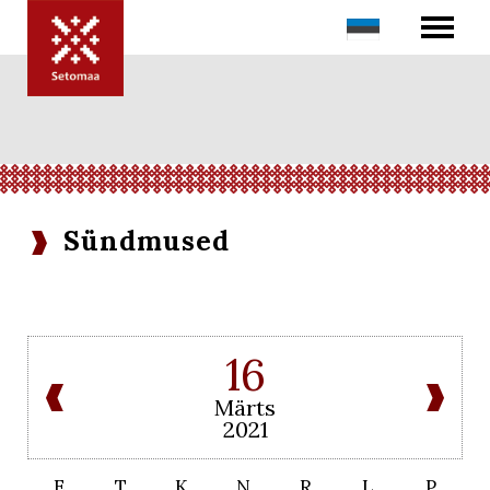
Sündmused
16
Märts
2021
E
T
K
N
R
L
P