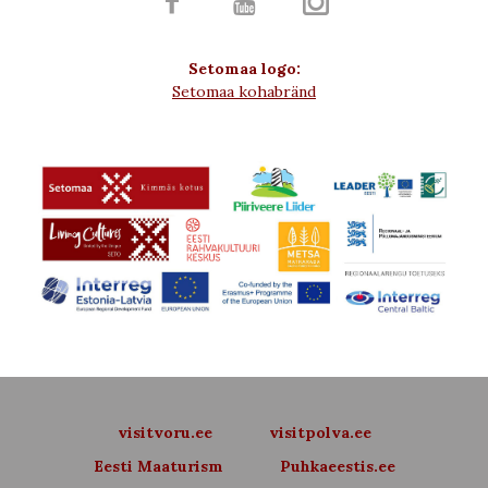



Setomaa logo:
Setomaa kohabränd
visitvoru.ee
visitpolva.ee
Eesti Maaturism
Puhkaeestis.ee