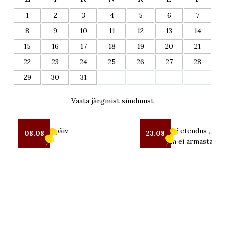
1
2
3
4
5
6
7
8
9
10
11
12
13
14
15
16
17
18
19
20
21
22
23
24
25
26
27
28
29
30
31
Vaata järgmist sündmust
Seto Kostipäiv
OUT teatri etendus „Kui 
08.08
23.08
mind enam ei armasta“