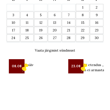
1
2
3
4
5
6
7
8
9
10
11
12
13
14
15
16
17
18
19
20
21
22
23
24
25
26
27
28
29
30
Vaata järgmist sündmust
Seto Kostipäiv
OUT teatri etendus „Kui 
08.08
23.08
mind enam ei armasta“