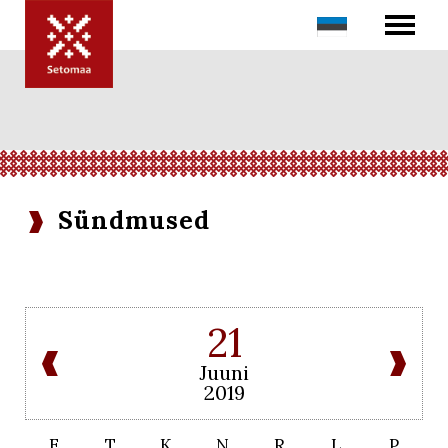
Sündmused
21
Juuni
2019
E
T
K
N
R
L
P