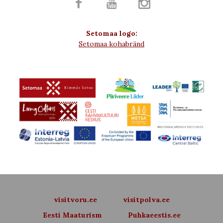



Setomaa logo:
Setomaa kohabränd
visitvoru.ee
visitpolva.ee
Eesti Maaturism
Puhkaeestis.ee