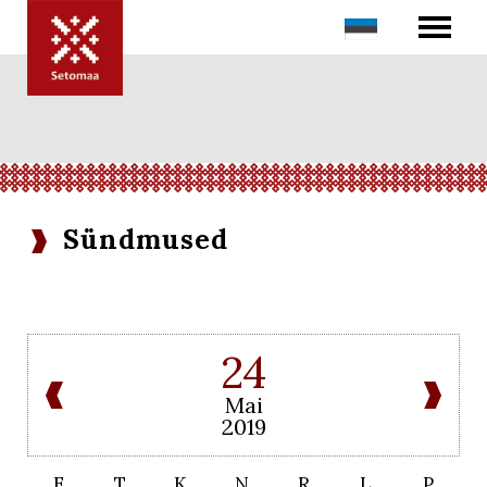
Sündmused
24
Mai
2019
E
T
K
N
R
L
P