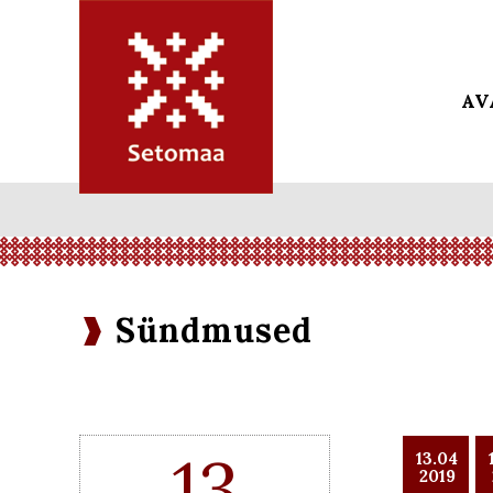
AV
Sündmused
13
13.04
2019