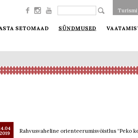



Turismi
ASTA SETOMAAD
SÜNDMUSED
VAATAMIS
14.04
Rahvusvaheline orienteerumisvõistlus “Peko k
2019