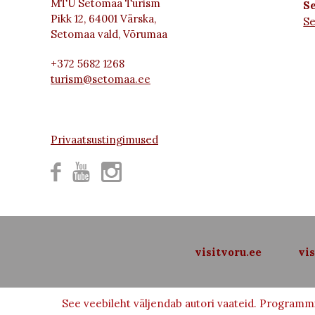
MTÜ Setomaa Turism
Se
Pikk 12, 64001 Värska,
S
Setomaa vald, Võrumaa
+372 5682 1268
turism@setomaa.ee
Privaatsustingimused



visitvoru.ee
vis
See veebileht väljendab autori vaateid. Programmi