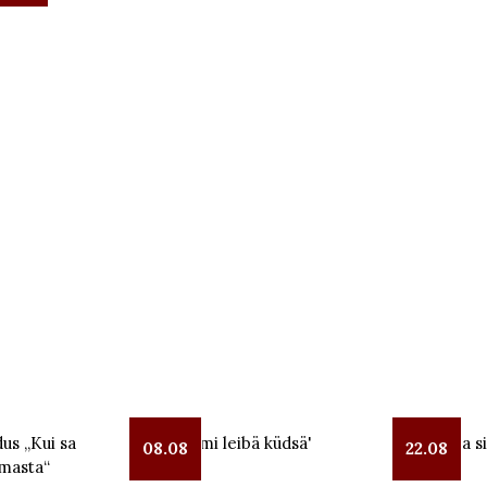
us „Kui sa
Leeloga mi leibä küdsä'
Lüübnitsa si
08.08
22.08
masta“