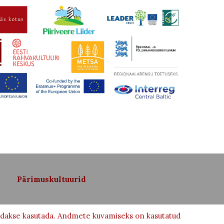
Pärimuskultuurid
võidakse kasutada. Andmete kuvamiseks on kasutatud