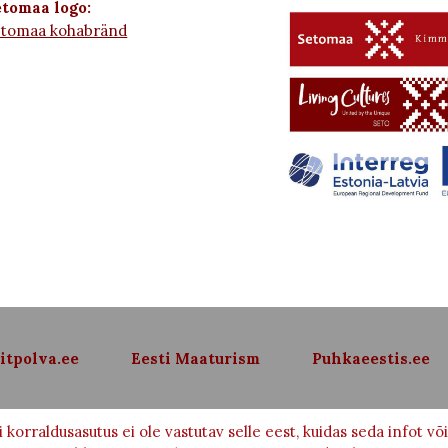
tomaa logo:
etomaa kohabränd
itpolva.ee
Eesti Maaturism
Puhkaeestis.ee
 korraldusasutus ei ole vastutav selle eest, kuidas seda infot 