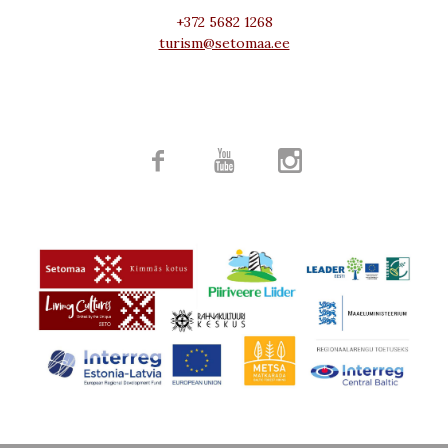
+372 5682 1268
turism@setomaa.ee


