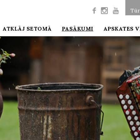



Tūr
ATKLĀJ SETOMĀ
PASĀKUMI
APSKATES V