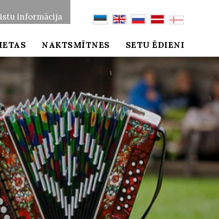
istu informācija
IETAS
NAKTSMĪTNES
SETU ĒDIENI