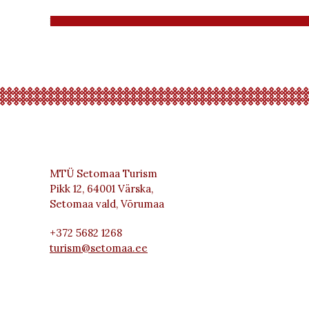
MTÜ Setomaa Turism
Pikk 12, 64001 Värska,
Setomaa vald, Võrumaa
+372 5682 1268
turism@setomaa.ee