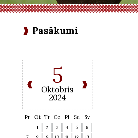
Pasākumi
5
Oktobris
2024
Pr
Ot
Tr
Ce
Pi
Se
Sv
1
2
3
4
5
6
7
8
9
10
11
12
13