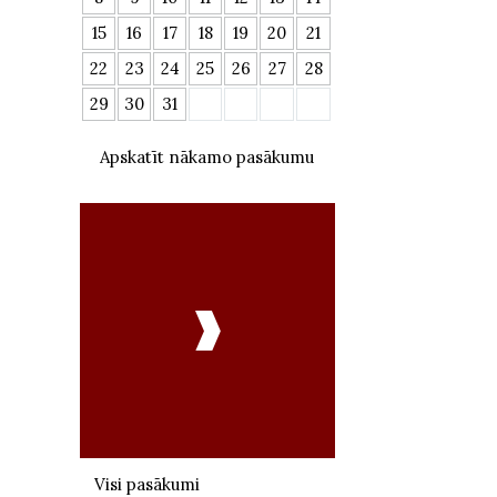
15
16
17
18
19
20
21
22
23
24
25
26
27
28
29
30
31
Apskatīt nākamo pasākumu

Visi pasākumi