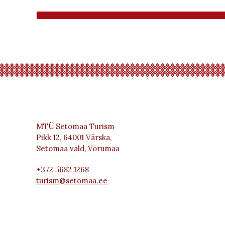
MTÜ Setomaa Turism
Pikk 12, 64001 Värska,
Setomaa vald, Võrumaa
+372 5682 1268
turism@setomaa.ee