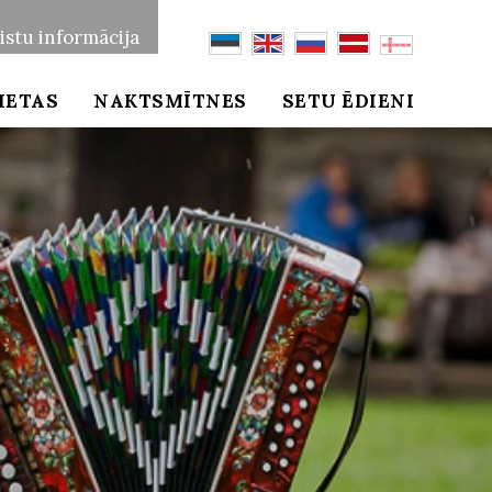
istu informācija
IETAS
NAKTSMĪTNES
SETU ĒDIENI