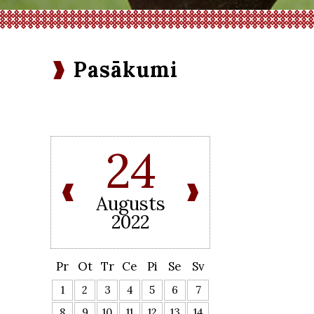
Pasākumi
24
Augusts
2022
Pr
Ot
Tr
Ce
Pi
Se
Sv
1
2
3
4
5
6
7
8
9
10
11
12
13
14