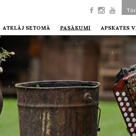



Tūr
ATKLĀJ SETOMĀ
PASĀKUMI
APSKATES V