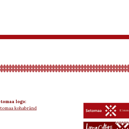
tomaa logo:
etomaa kohabränd