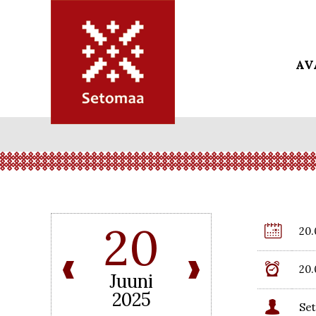
AV
20

20.

20.
Juuni
2025

Set