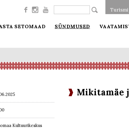



Turismi
ASTA SETOMAAD
SÜNDMUSED
VAATAMIS
Mikitamäe 
06.2025
00
omaa Kultuurikeskus