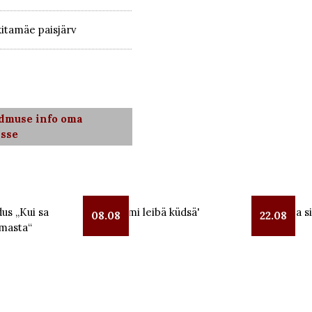
itamäe paisjärv
ndmuse info oma
isse
us „Kui sa
Leeloga mi leibä küdsä'
Lüübnitsa si
08.08
22.08
masta“